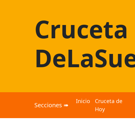
Cruceta
DeLaSue
Inicio
Cruceta de
Secciones ➠
Hoy