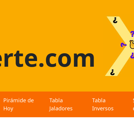
rte.com
Pirámide de
Tabla
Tabla
Hoy
Jaladores
Inversos