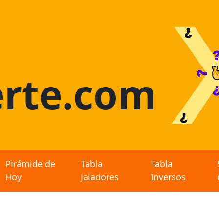
rte.com
Pirámide de
Tabla
Tabla
Hoy
Jaladores
Inversos