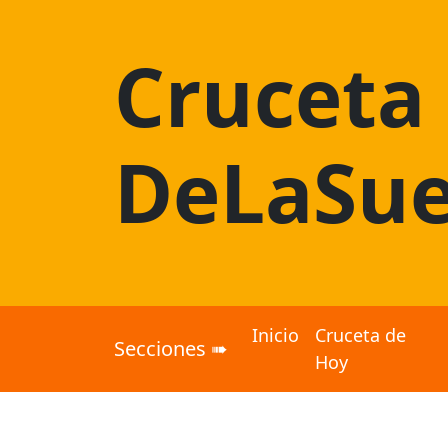
Cruceta
DeLaSue
Inicio
Cruceta de
Secciones ➠
Hoy